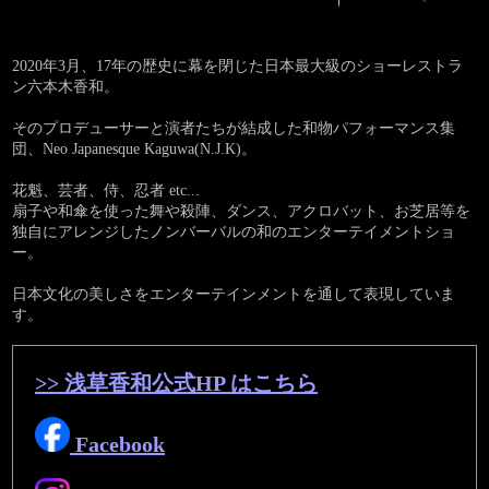
2020年3月、17年の歴史に幕を閉じた日本最大級のショーレストラ
ン六本木香和。
そのプロデューサーと演者たちが結成した和物パフォーマンス集
団、Neo Japanesque Kaguwa(N.J.K)。
花魁、芸者、侍、忍者 etc...
扇子や和傘を使った舞や殺陣、ダンス、アクロバット、お芝居等を
独自にアレンジしたノンバーバルの和のエンターテイメントショ
ー。
日本文化の美しさをエンターテインメントを通して表現していま
す。
>> 浅草香和公式HP はこちら
Facebook